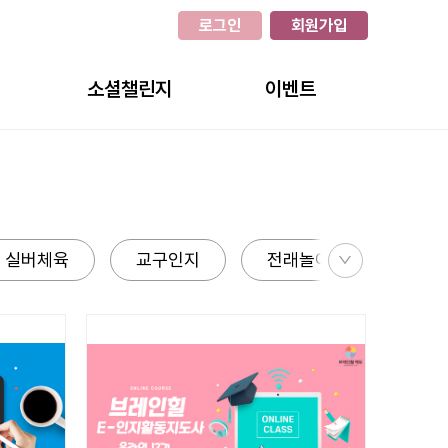
로그인
회원가입
소셜챌린지
이벤트
직무역량강화
진행중
취미•여가
종료
실버체육
자격증
교구인지
진행예정
전래놀이
음악레
건강