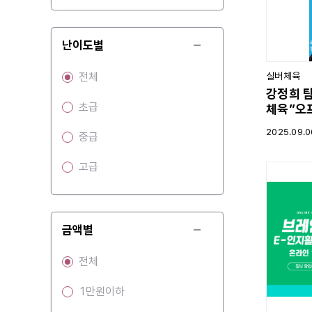
난이도별
전체
실버체육
강정희 
초급
체육”오
2025.09.0
중급
고급
금액별
전체
1만원이하